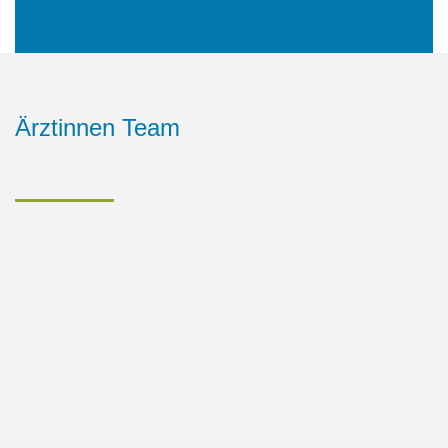
Ärztinnen
Team
Mir ist wichtig, meine Patientinnen in den verschiedenen
Lebensphasen eines Frauenlebens individuell,
partnerschaftlich und empathisch zu begleiten und offen zu
sein für die Bedürfnisse und Wünsche jedes Einzelnen.
Dr.
med.
C.
Hagemann