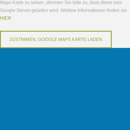
Maps Karte zu sehen, stimmen Sie bitte zu, dass diese vom
Google-Server geladen wird. Weitere Informationen finden sie
HIER
Sprechzeiten
Mo: 8-12 Uhr und 15-18 Uhr
Di: 8-12 Uhr
Mi: 8-12 Uhr
Do: 8-12 Uhr und 15-18 Uhr
Fr: 8-12 Uhr
und nach Vereinbarung
Jugendsprechstunde: