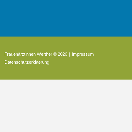
Dienstags 15-17:30 Uhr
Frauenärztinnen Werther
©
2026
Impressum
Datenschutzerklaerung